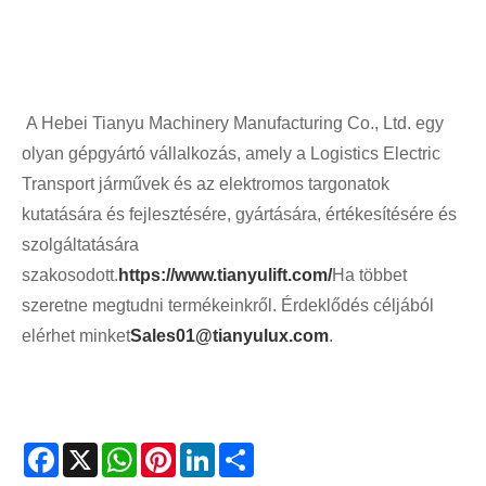
A Hebei Tianyu Machinery Manufacturing Co., Ltd. egy
olyan gépgyártó vállalkozás, amely a Logistics Electric
Transport járművek és az elektromos targonatok
kutatására és fejlesztésére, gyártására, értékesítésére és
szolgáltatására
szakosodott.
https://www.tianyulift.com/
Ha többet
szeretne megtudni termékeinkről. Érdeklődés céljából
elérhet minket
Sales01@tianyulux.com
.
Facebook
X
WhatsApp
Pinterest
LinkedIn
Share