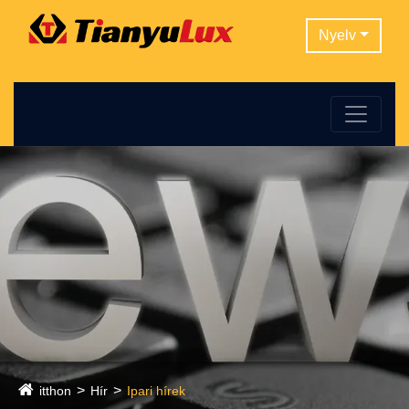
Nyelv
itthon
Hír
Ipari hírek