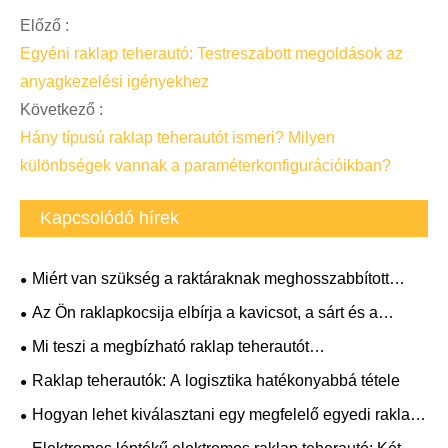
Előző :
Egyéni raklap teherautó: Testreszabott megoldások az
anyagkezelési igényekhez
Következő :
Hány típusú raklap teherautót ismeri? Milyen
különbségek vannak a paraméterkonfigurációikban?
Kapcsolódó hírek
Miért van szükség a raktáraknak meghosszabbított
villás raklap targoncára?
Az Ön raklapkocsija elbírja a kavicsot, a sárt és a
meredek lejtőket?
Mi teszi a megbízható raklap teherautót
nélkülözhetetlenné a raktár hatékonyságához?
Raklap teherautók: A logisztika hatékonyabbá tétele
Hogyan lehet kiválasztani egy megfelelő egyedi raklap
teherautót?