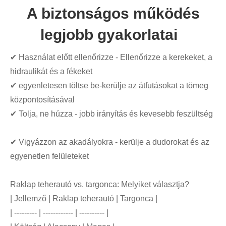
A biztonságos működés
legjobb gyakorlatai
✔ Használat előtt ellenőrizze - Ellenőrizze a kerekeket, a
hidraulikát és a fékeket
✔ egyenletesen töltse be-kerülje az átfutásokat a tömeg
központosításával
✔ Tolja, ne húzza - jobb irányítás és kevesebb feszültség
✔ Vigyázzon az akadályokra - kerülje a dudorokat és az
egyenetlen felületeket
Raklap teherautó vs. targonca: Melyiket választja?
| Jellemző | Raklap teherautó | Targonca |
| --------- | ------------ | ---------- |