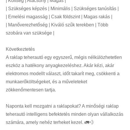
| Költség | Alacsony | Magas |
| Szükséges képzés | Minimális | Szükséges tanúsítás |
| Emelési magasság | Csak földszint | Magas rakás |
| Manőverezhetőség | Kiváló szűk terekben | Több
szobára van szüksége |
Következtetés
A raklap teherautó egy egyszerű, mégis nélkülözhetetlen
eszköz a hatékony anyagkezeléshez. Akár kézi, akár
elektromos modellt választ, időt takarít meg, csökkenti a
munkaerőköltségeket, és a műveleteket
zökkenőmentesen tartja.
Naponta kell mozgatni a raklapokat? A minőségi raklap
teherautó intelligens befektetés minden olyan vállalkozás
számára, amely nehéz terheket kezel. 🚛💨