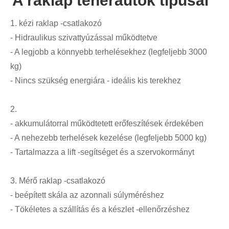
A raklap teherautók típusai
1. kézi raklap -csatlakozó
- Hidraulikus szivattyúzással működtetve
- A legjobb a könnyebb terhelésekhez (legfeljebb 3000
kg)
- Nincs szükség energiára - ideális kis terekhez
2.
- akkumulátorral működtetett erőfeszítések érdekében
- A nehezebb terhelések kezelése (legfeljebb 5000 kg)
- Tartalmazza a lift -segítséget és a szervokormányt
3. Mérő raklap -csatlakozó
- beépített skála az azonnali súlyméréshez
- Tökéletes a szállítás és a készlet -ellenőrzéshez