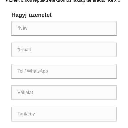
Elektromos léptékű elektromos raklap teherautó: Két-
egy logisztikai eszköz a kezeléshez és a mérlegeléshez
Hagyj üzenetet