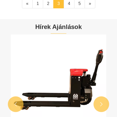
«
1
2
3
4
5
»
Hírek Ajánlások

