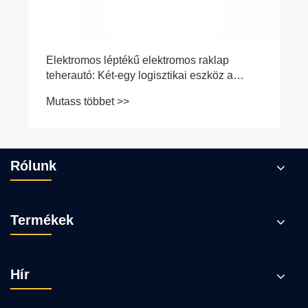
Elektromos léptékű elektromos raklap
teherautó: Két-egy logisztikai eszköz a
kezeléshez és a mérlegeléshez
Mutass többet >>
Rólunk
Termékek
Hír